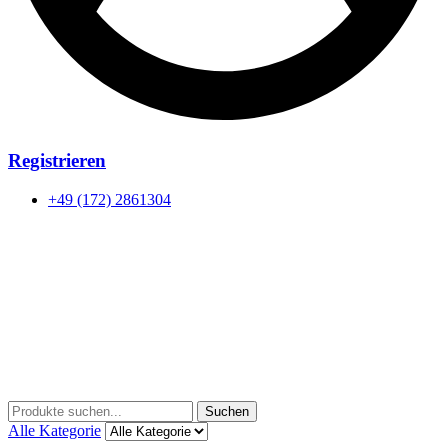
Registrieren
+49 (172) 2861304
Menu
Suchen
Suchen
nach:
Alle Kategorie