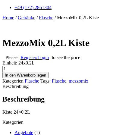
+49 (172) 2861304
Home
/
Getränke
/
Flasche
/ MezzoMix 0,2L Kiste
MezzoMix 0,2L Kiste
Please
Register/Login
to see the price
Einheit:
24x0.2L
MezzoMix
0,2L
In den Warenkorb legen
Kiste
Kategorien
Flasche
Tags:
Flasche
,
mezzomix
Menge
Beschreibung
Beschreibung
Kiste 24×0.2L
Kategorien
Angebote
(1)