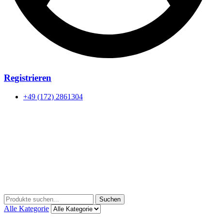
Registrieren
+49 (172) 2861304
Menu
Suchen
Suchen
nach:
Alle Kategorie