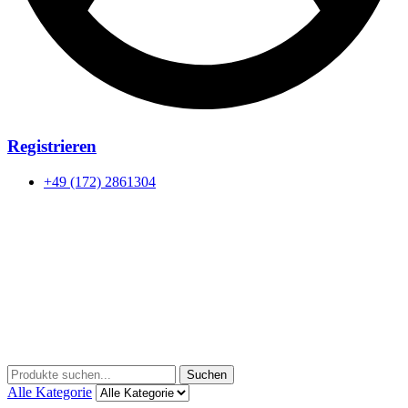
Registrieren
+49 (172) 2861304
Menu
Suchen
Suchen
nach:
Alle Kategorie