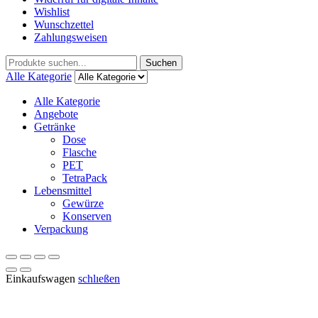
Wishlist
Wunschzettel
Zahlungsweisen
Suchen
Suchen
nach:
Alle Kategorie
Alle Kategorie
Angebote
Getränke
Dose
Flasche
PET
TetraPack
Lebensmittel
Gewürze
Konserven
Verpackung
Einkaufswagen
schlıeßen