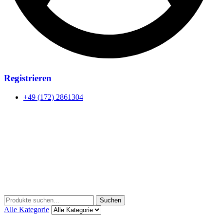
Registrieren
+49 (172) 2861304
Menu
Suchen
Suchen
nach:
Alle Kategorie