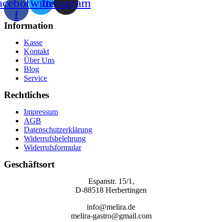
acebook-
Twitter
Instagram
f
Information
Kasse
Kontakt
Über Uns
Blog
Service
Rechtliches
Impressum
AGB
Datenschutzerklärung
Widerrufsbelehrung
Widerrufsformular
Geschäftsort
Espanstr. 15/1,
D-88518 Herbertingen
info@melira.de
melira-gastro@gmail.com