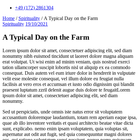
+49 (172) 2861304
Home
/
Spirituality
/ A Typical Day on the Farm
Categories
Spirituality
19/10/2021
A Typical Day on the Farm
Lorem ipsum dolor sit amet, consectetuer adipiscing elit, sed diam
nonummy nibh euismod tincidunt ut laoreet dolore magna aliquam
erat volutpat. Ut wisi enim ad minim veniam, quis nostrud exerci
tation ullamcorper suscipit lobortis nisl ut aliquip ex ea commodo
consequat. Duis autem vel eum iriure dolor in hendrerit in vulputate
velit esse molestie consequat, vel illum dolore eu feugiat nulla
facilisis at vero eros et accumsan et iusto odio dignissim qui blandit
praesent luptatum zzril delenit augue duis dolore te feugaitLorem
ipsum dolor sit amet, consectetuer adipiscing elit, sed diam
nonummy.
Sed ut perspiciatis, unde omnis iste natus error sit voluptatem
accusantium doloremque laudantium, totam rem aperiam eaque ipsa,
quae ab illo inventore veritatis et quasi architecto beatae vitae dicta
sunt, explicabo. nemo enim ipsam voluptatem, quia voluptas sit,
aspernatur aut odit aut fugit, sed quia consequuntur magni dolores
eos, qui ratione voluptatem sequi nesciunt, neque porro quisquam