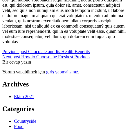
est, qui dolorem ipsum, quia dolor sit, amet, consectetur, adipisci
velit, sed quia non numquam eius modi tempora incidunt, ut labore
et dolore magnam aliquam quaerat voluptatem. ut enim ad minima
veniam, quis nostrum exercitationem ullam corporis suscipit
laboriosam, nisi ut aliquid ex ea commodi consequatur? quis autem
vel eum iure reprehenderit, qui in ea voluptate velit esse, quam nihil
molestiae consequatur, vel illum, qui dolorem eum fugiat, quo
voluptas.
Yazı
Previous post
Chocolate and Its Health Benefits
Next post
How to Choose the Freshest Products
dolaşımı
Bir cevap yazın
Yorum yapabilmek için
giriş yapmalısınız
.
Archives
Ekim 2021
Categories
Countryside
Food