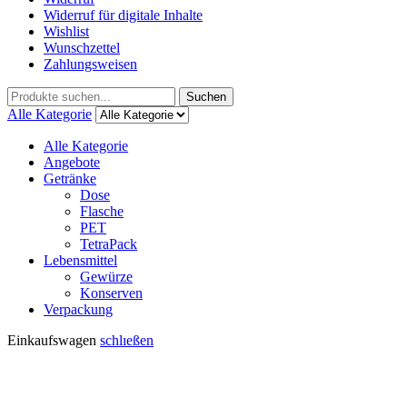
Widerruf für digitale Inhalte
Wishlist
Wunschzettel
Zahlungsweisen
Suchen
Suchen
nach:
Alle Kategorie
Alle Kategorie
Angebote
Getränke
Dose
Flasche
PET
TetraPack
Lebensmittel
Gewürze
Konserven
Verpackung
Einkaufswagen
schlıeßen