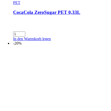
PET
CocaCola ZeroSugar PET 0,33L
CocaCola
ZeroSugar
In den Warenkorb legen
PET
-20%
0,33L
Menge