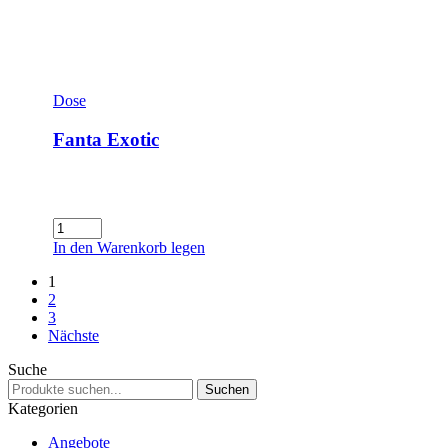
Dose
Fanta Exotic
Fanta
Exotic
In den Warenkorb legen
Menge
1
2
3
Nächste
Suche
Suchen
Suchen
nach:
Kategorien
Angebote