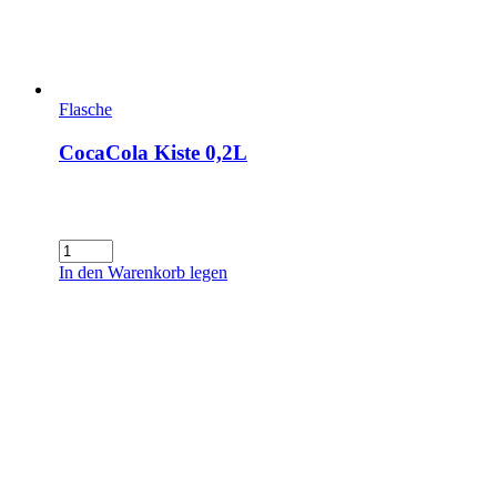
Flasche
CocaCola Kiste 0,2L
CocaCola
Kiste
In den Warenkorb legen
0,2L
Menge