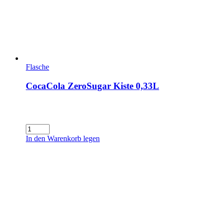
Flasche
CocaCola ZeroSugar Kiste 0,33L
CocaCola
ZeroSugar
In den Warenkorb legen
Kiste
0,33L
Menge