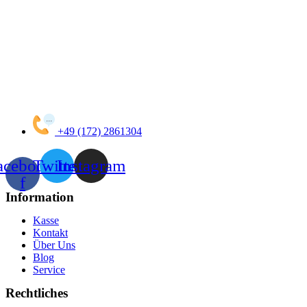
+49 (172) 2861304
acebook-
Twitter
Instagram
f
Information
Kasse
Kontakt
Über Uns
Blog
Service
Rechtliches