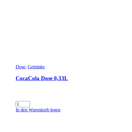
Dose
,
Getränke
CocaCola Dose 0,33L
CocaCola
Dose
In den Warenkorb legen
0,33L
Menge