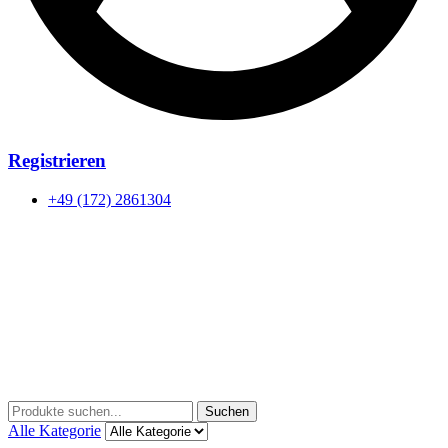
Registrieren
+49 (172) 2861304
Menu
Suchen
Suchen
nach:
Alle Kategorie