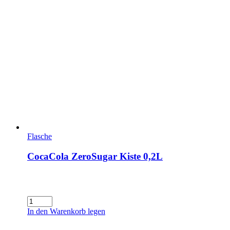
Flasche
CocaCola ZeroSugar Kiste 0,2L
CocaCola
ZeroSugar
In den Warenkorb legen
Kiste
0,2L