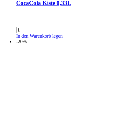
CocaCola Kiste 0,33L
CocaCola
Kiste
In den Warenkorb legen
0,33L
-20%
Menge