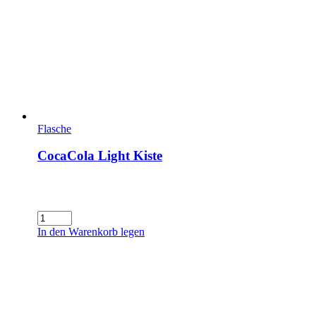
Flasche
CocaCola Light Kiste
CocaCola
Light
In den Warenkorb legen
Kiste
Menge