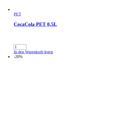
PET
CocaCola PET 0,5L
CocaCola
PET
In den Warenkorb legen
0,5L
-20%
Menge