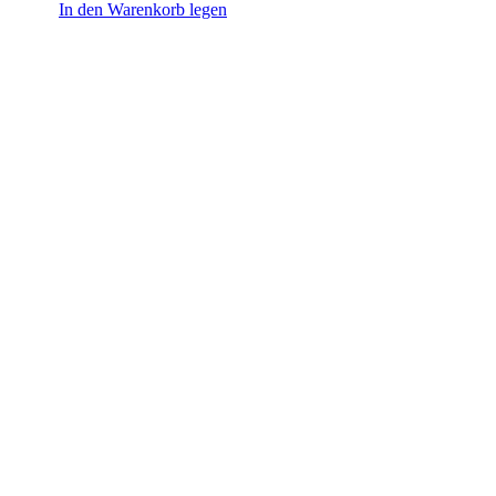
Light
In den Warenkorb legen
0,33L
Menge