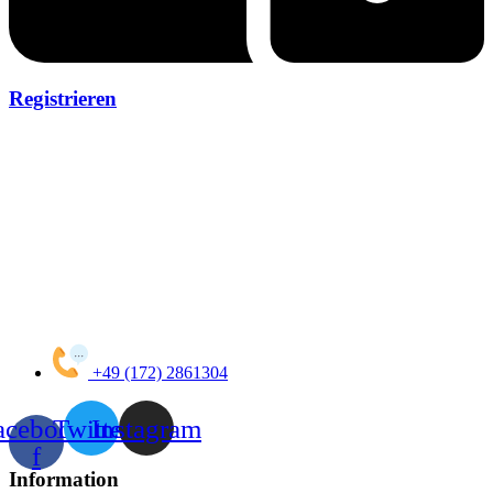
Registrieren
+49 (172) 2861304
acebook-
Twitter
Instagram
f
Information