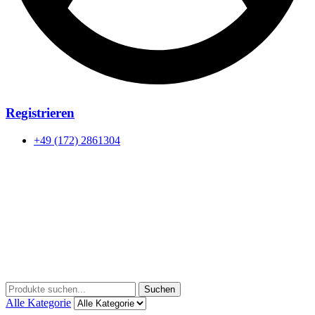
Registrieren
+49 (172) 2861304
Menu
Suchen
Suchen
nach:
Alle Kategorie