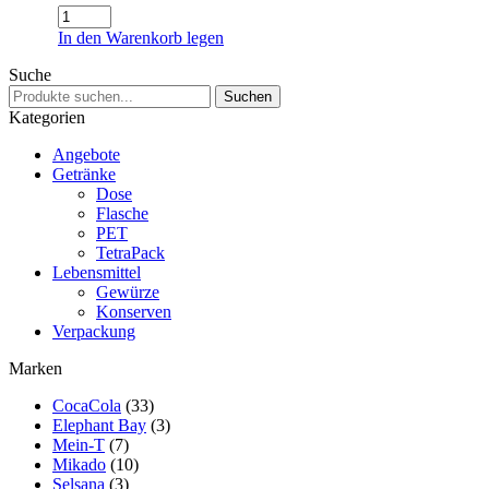
CocaCola
Light
In den Warenkorb legen
Kiste
Menge
Suche
Suchen
Suchen
nach:
Kategorien
Angebote
Getränke
Dose
Flasche
PET
TetraPack
Lebensmittel
Gewürze
Konserven
Verpackung
Marken
CocaCola
(33)
Elephant Bay
(3)
Mein-T
(7)
Mikado
(10)
Selsana
(3)