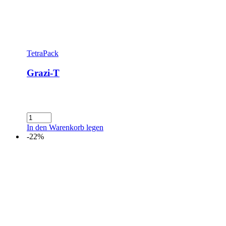
TetraPack
Grazi-T
Grazi-
T
In den Warenkorb legen
Menge
-22%