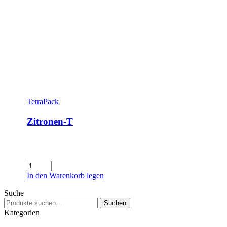
TetraPack
Zitronen-T
Zitronen-
T
In den Warenkorb legen
Menge
Suche
Suchen
Suchen
nach:
Kategorien