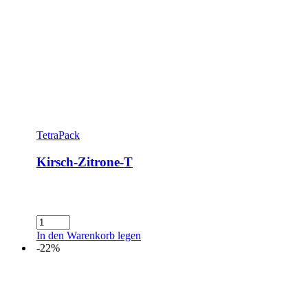
TetraPack
Kirsch-Zitrone-T
Kirsch-
Zitrone-
In den Warenkorb legen
T
-22%
Menge