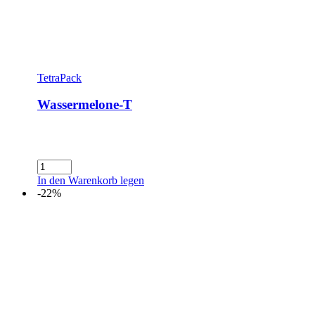
TetraPack
Wassermelone-T
Wassermelone-
T
In den Warenkorb legen
Menge
-22%