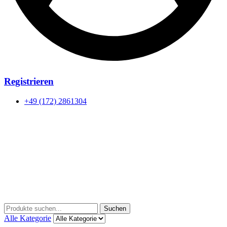
Registrieren
+49 (172) 2861304
Menu
Suchen
Suchen
nach:
Alle Kategorie