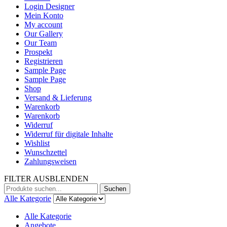
Login Designer
Mein Konto
My account
Our Gallery
Our Team
Prospekt
Registrieren
Sample Page
Sample Page
Shop
Versand & Lieferung
Warenkorb
Warenkorb
Widerruf
Widerruf für digitale Inhalte
Wishlist
Wunschzettel
Zahlungsweisen
FILTER AUSBLENDEN
Suchen
Suchen
nach:
Alle Kategorie
Alle Kategorie
Angebote