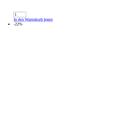
Orangen-
T
In den Warenkorb legen
Menge
-22%