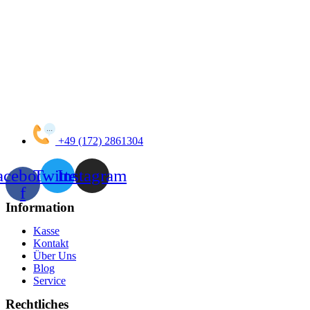
+49 (172) 2861304
acebook-
Twitter
Instagram
f
Information
Kasse
Kontakt
Über Uns
Blog
Service
Rechtliches