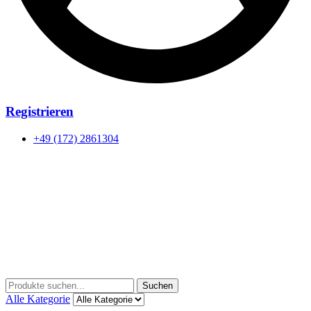
Registrieren
+49 (172) 2861304
Menu
Suchen
Suchen
nach:
Alle Kategorie