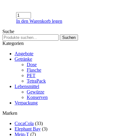
ViO
STILL
In den Warenkorb legen
Menge
Suche
Suchen
Suchen
nach:
Kategorien
Angebote
Getränke
Dose
Flasche
PET
TetraPack
Lebensmittel
Gewürze
Konserven
Verpackung
Marken
CocaCola
(33)
Elephant Bay
(3)
Mein-T
(7)