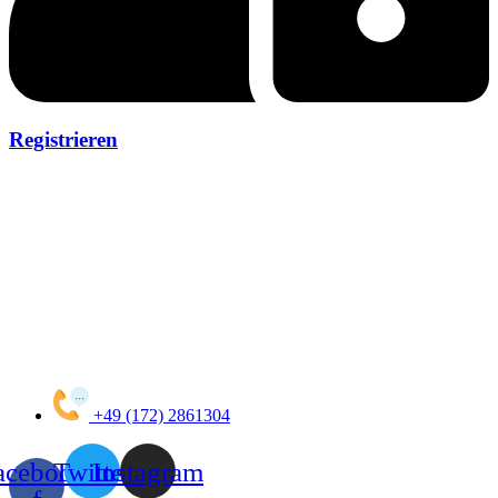
Registrieren
+49 (172) 2861304
acebook-
Twitter
Instagram