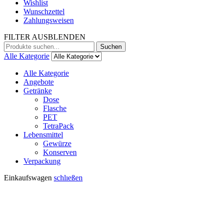
Wishlist
Wunschzettel
Zahlungsweisen
FILTER AUSBLENDEN
Suchen
Suchen
nach:
Alle Kategorie
Alle Kategorie
Angebote
Getränke
Dose
Flasche
PET
TetraPack
Lebensmittel
Gewürze
Konserven
Verpackung
Einkaufswagen
schlıeßen