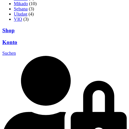
Mikado
(10)
Selsana
(3)
Uludag
(4)
VIO
(3)
Shop
Konto
Suchen